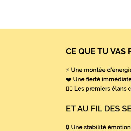
CE QUE TU VAS 
⚡ Une montée d’énergie 
❤️ Une fierté immédiat
🧘‍♀️ Les premiers élan
ET AU FIL DES S
🔒 Une stabilité émotion