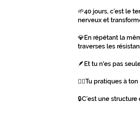
🌱40 jours, c’est le
nerveux et transform
💎En répétant la même
traverses les résist
🪶Et tu n'es pas seu
🧘‍♀️Tu pratiques à t
🔒C’est une structure